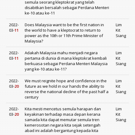
semula seorang kleptokrat yang telah
disabitkan bersalah sebagai Perdana Menteri
ke-10 atau ke-11
2022-
Does Malaysia want to be the first nation in
Lim
03-
11
the world to have a kleptocrat to return to
Kit
power as the 10th or 11th Prime Minister of
Siang
Malaysia?
2022-
Adakah Malaysia mahu menjadi negara
Lim
03-
11
pertama di dunia di mana kleptokrat kembali
Kit
berkuasa sebagai Perdana Menteri Malaysia
Siang
yang ke-10 atau ke-11?
2022-
We must reignite hope and confidence in the
Lim
03-
20
future as we hold in our hands the ability to
Kit
reverse the national decline of the past half a
Siang
century
2022-
Kita mesti mencetus semula harapan dan
Lim
03-
20
keyakinan terhadap masa depan kerana
Kit
samada kita dapat memutar semula tren
Siang
kemerosotan negara kita sejak setengah
abad ini adalah bergantung kepada kita