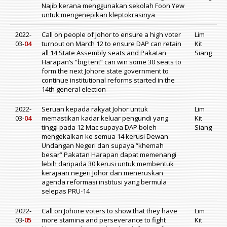
Najib kerana menggunakan sekolah Foon Yew
untuk mengenepikan kleptokrasinya
2022-
Call on people of Johor to ensure a high voter
Lim
03-
04
turnout on March 12 to ensure DAP can retain
Kit
all 14 State Assembly seats and Pakatan
Siang
Harapan’s “big tent” can win some 30 seats to
form the next Johore state government to
continue institutional reforms started in the
14th general election
2022-
Seruan kepada rakyat Johor untuk
Lim
03-
04
memastikan kadar keluar pengundi yang
Kit
tinggi pada 12 Mac supaya DAP boleh
Siang
mengekalkan ke semua 14 kerusi Dewan
Undangan Negeri dan supaya “khemah
besar” Pakatan Harapan dapat memenangi
lebih daripada 30 kerusi untuk membentuk
kerajaan negeri Johor dan meneruskan
agenda reformasi institusi yang bermula
selepas PRU-14
2022-
Call on Johore voters to show that they have
Lim
03-
05
more stamina and perseverance to fight
Kit