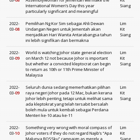
03-
08
Assemblywoman for Jementah will make the
Kit
International Women’s Day this year
Siang
particularly significant and meaningful
2022-
Pemilihan Ng Kor Sim sebagai Ahli Dewan
Lim
03-
08
Undangan Negeri untuk Jementah akan
Kit
menjadikan Hari Wanita Antarabangsa tahun
Siang
ini lebih signifikan dan bermakna
2022-
World is watching Johor state general election
Lim
03-
09
on March 12 not because Johor is important
Kit
but whether a convicted kleptocrat can begin
Siang
to return as 10th or 11th Prime Minister of
Malaysia
2022-
Seluruh dunia sedang memerhatikan pilihan
Lim
03-
09
raya negeri Johor pada 12 Mac, bukan kerana
Kit
Johor lebih penting, tetapi untuk melihat sama
Siang
ada kleptokrat yang telah tersabit bersalah
boleh mula untuk kembali sebagai Perdana
Menteri ke-10 atau ke-11
2022-
Something very wrong with moral compass of
Lim
03-
10
Johor voters if they do not regard Najib’s “Apa
Kit
Malunya BOSSku” campaign as merely a
Siang