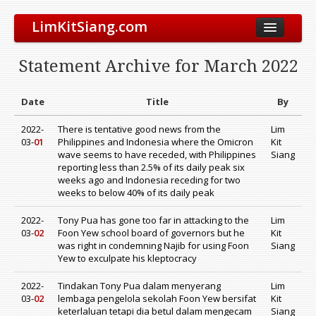
LimKitSiang.com
Biodata
Statement Archive for March 2022
Blog
Chinese Blog
Date
Title
By
Archive
2022-
There is tentative good news from the
Lim
03-
01
Philippines and Indonesia where the Omicron
Kit
Donate to DAP
wave seems to have receded, with Philippines
Siang
reporting less than 2.5% of its daily peak six
weeks ago and Indonesia receding for two
weeks to below 40% of its daily peak
2022-
Tony Pua has gone too far in attacking to the
Lim
03-
02
Foon Yew school board of governors but he
Kit
was right in condemning Najib for using Foon
Siang
Yew to exculpate his kleptocracy
2022-
Tindakan Tony Pua dalam menyerang
Lim
03-
02
lembaga pengelola sekolah Foon Yew bersifat
Kit
keterlaluan tetapi dia betul dalam mengecam
Siang