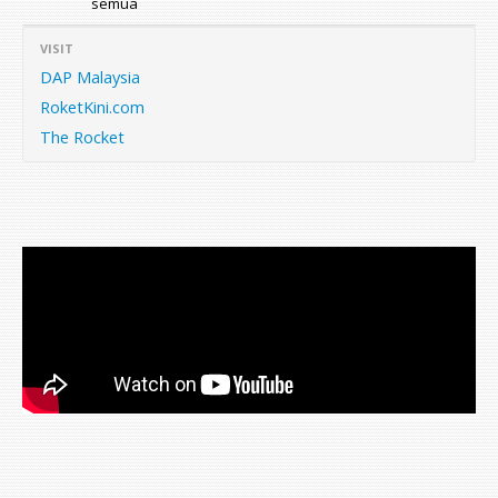
semua
VISIT
DAP Malaysia
RoketKini.com
The Rocket