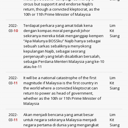
circus but support it and endorse Najib’s
return, though a convicted kleptocrat, as the
10th or 11th Prime Minister of Malaysia
2022-
Terdapat perkara yang amat tidak kena
Lim
03-
10
dengan kompas moral pengundi Johor
Kit
sekiranya mereka tidak menganggap kempen
Siang
“Apa Malunya BOSSku” Najib hanya sebagai
sebuah sarkas sebaliknya menyokong
kepulangan Najib, sebagai seorang
penjenayah yang telah disabitkan bersalah,
sebagai Perdana Menteri Malaysia yang ke-10
atau ke-11
2022-
It will be a national catastrophe of the first
Lim
03-
11
magnitude if Malaysia is the first country in
Kit
the world where a convicted kleptocrat can
Siang
return to power as head of government,
whether as the 10th or 11th Prime Minister of
Malaysia
2022-
Akan menjadi bencana yang amat besar
Lim
03-
11
untuk negara sekiranya Malaysia menjadi
Kit
negara pertama di dunia yang mengangkat
Siang