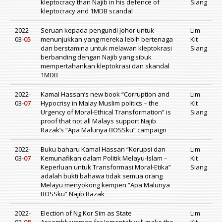
kleptocracy than Najib in his defence of
Siang
kleptocracy and 1MDB scandal
2022-
Seruan kepada pengundi Johor untuk
Lim
03-
05
menunjukkan yang mereka lebih bertenaga
Kit
dan berstamina untuk melawan kleptokrasi
Siang
berbanding dengan Najib yang sibuk
mempertahankan kleptokrasi dan skandal
1MDB
2022-
Kamal Hassan’s new book “Corruption and
Lim
03-
07
Hypocrisy in Malay Muslim politics – the
Kit
Urgency of Moral-Ethical Transformation” is
Siang
proof that not all Malays support Najib
Razak’s “Apa Malunya BOSSku” campaign
2022-
Buku baharu Kamal Hassan “Korupsi dan
Lim
03-
07
Kemunafikan dalam Politik Melayu-Islam –
Kit
Keperluan untuk Transformasi Moral-Etika”
Siang
adalah bukti bahawa tidak semua orang
Melayu menyokong kempen “Apa Malunya
BOSSku” Najib Razak
2022-
Election of Ng Kor Sim as State
Lim