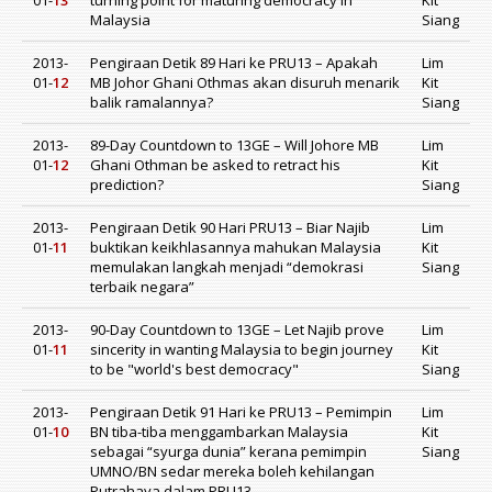
01-
13
turning point for maturing democracy in
Kit
Malaysia
Siang
2013-
Pengiraan Detik 89 Hari ke PRU13 – Apakah
Lim
01-
12
MB Johor Ghani Othmas akan disuruh menarik
Kit
balik ramalannya?
Siang
2013-
89-Day Countdown to 13GE – Will Johore MB
Lim
01-
12
Ghani Othman be asked to retract his
Kit
prediction?
Siang
2013-
Pengiraan Detik 90 Hari PRU13 – Biar Najib
Lim
01-
11
buktikan keikhlasannya mahukan Malaysia
Kit
memulakan langkah menjadi “demokrasi
Siang
terbaik negara”
2013-
90-Day Countdown to 13GE – Let Najib prove
Lim
01-
11
sincerity in wanting Malaysia to begin journey
Kit
to be "world's best democracy"
Siang
2013-
Pengiraan Detik 91 Hari ke PRU13 – Pemimpin
Lim
01-
10
BN tiba-tiba menggambarkan Malaysia
Kit
sebagai “syurga dunia” kerana pemimpin
Siang
UMNO/BN sedar mereka boleh kehilangan
Putrahaya dalam PRU13