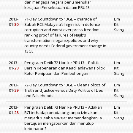
dan mengapa negara perlu menukar
kerajaan Persekutuan dalam PRU13
2013-
71-Day Countdown to 13GE – charade of
Lim
01-
30
Sabah RCI, Malaysia’s high-risk in defence
Kit
corruption and worst-ever press freedom
Siang
ranking proof of failures of Najib’s
transformation slogans/policies and why
country needs Federal government change in
13GE
2013-
Pengiraan Detik 72 Hari ke PRU13 – Politik
Lim
01-
29
Bersih Kebenaran dan Keadilanlawan Politik
Kit
Kotor Penipuan dan Pembohongan
Siang
2013-
72-Day Countdown to 13GE – Clean Politics of
Lim
01-
29
Truth and Justice versus Dirty Politics of Lies
Kit
and Falsehoods
Siang
2013-
Pengiraan Detik 73 Hari ke PRU13 – Adakah
Lim
01-
28
RCI terhadap pendatang tanpa izin akan
Kit
menjadi “usaha sia-sia” memandangkan ia
Siang
bertujuan mengaburkan dan menutup
kebenaran?