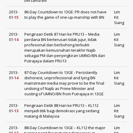
bersama BN
2013-
86-Day Countdown to 13GE: PR does not have
Lim
01-
15
to play the game of one-up-manship with BN
Kit
Siang
2013-
Pengiraan Detik 87 Hari ke PRU13 – Media
Lim
01-
14
perdana BN berterusan tidak jujur, tidak
Kit
profesional dan berbohong terbukti
Siang
merupakan kemusnahan terakhir Najib
sebagai PM dan penyingkiran UMNO/BN dari
Putrajaya dalam PRU13
2013-
87-Day Countdown to 13GE - Persistently
Lim
01-
14
dishonest, unprofessional and lying BN
Kit
mainstream media may prove to be the final
Siang
undoing of Najib as Prime Minister and
ousting of UMNO/BN from Putrajaya in 13GE
2013-
Pengiraan Detik 88 Hari ke PRU13 – KL112
Lim
01-
13
menjadi titik bagi demokrasi yang sedang
Kit
matang di Malaysia
Siang
2013-
88-Day Countdown to 13GE – KL112 the major
Lim