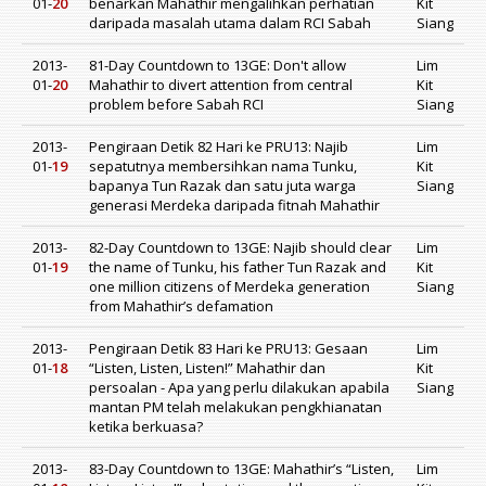
01-
20
benarkan Mahathir mengalihkan perhatian
Kit
daripada masalah utama dalam RCI Sabah
Siang
2013-
81-Day Countdown to 13GE: Don't allow
Lim
01-
20
Mahathir to divert attention from central
Kit
problem before Sabah RCI
Siang
2013-
Pengiraan Detik 82 Hari ke PRU13: Najib
Lim
01-
19
sepatutnya membersihkan nama Tunku,
Kit
bapanya Tun Razak dan satu juta warga
Siang
generasi Merdeka daripada fitnah Mahathir
2013-
82-Day Countdown to 13GE: Najib should clear
Lim
01-
19
the name of Tunku, his father Tun Razak and
Kit
one million citizens of Merdeka generation
Siang
from Mahathir’s defamation
2013-
Pengiraan Detik 83 Hari ke PRU13: Gesaan
Lim
01-
18
“Listen, Listen, Listen!” Mahathir dan
Kit
persoalan - Apa yang perlu dilakukan apabila
Siang
mantan PM telah melakukan pengkhianatan
ketika berkuasa?
2013-
83-Day Countdown to 13GE: Mahathir’s “Listen,
Lim