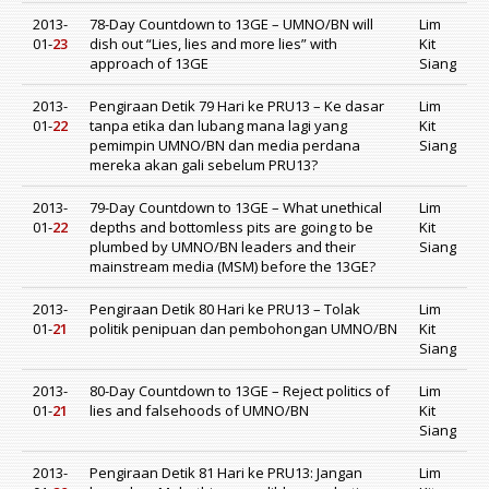
2013-
78-Day Countdown to 13GE – UMNO/BN will
Lim
01-
23
dish out “Lies, lies and more lies” with
Kit
approach of 13GE
Siang
2013-
Pengiraan Detik 79 Hari ke PRU13 – Ke dasar
Lim
01-
22
tanpa etika dan lubang mana lagi yang
Kit
pemimpin UMNO/BN dan media perdana
Siang
mereka akan gali sebelum PRU13?
2013-
79-Day Countdown to 13GE – What unethical
Lim
01-
22
depths and bottomless pits are going to be
Kit
plumbed by UMNO/BN leaders and their
Siang
mainstream media (MSM) before the 13GE?
2013-
Pengiraan Detik 80 Hari ke PRU13 – Tolak
Lim
01-
21
politik penipuan dan pembohongan UMNO/BN
Kit
Siang
2013-
80-Day Countdown to 13GE – Reject politics of
Lim
01-
21
lies and falsehoods of UMNO/BN
Kit
Siang
2013-
Pengiraan Detik 81 Hari ke PRU13: Jangan
Lim