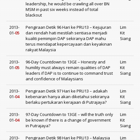
leadership, he would be crawling all over BN
MSM in past six weeks instead of total
blackout
2013-
Pengiraan Detik 96 Hari ke PRU13 – Kejujuran
Lim
01-
05
dan rendah hati mestilah sentiasa menjadi
Kit
kualiti pemimpin DAP sekiranya DAP mahu
Siang
terus mendapat kepercayaan dan keyakinan
rakyat Malaysia
2013-
96-Day Countdown to 13GE – Honesty and
Lim
01-
05
humility must always remain qualities of DAP
Kit
leaders if DAP is to continue to command trust
Siang
and confidence of Malaysians
2013-
Pengiraan Detik 97 Hari ke PRU13 – adakah
Lim
01-
04
kebenaran hanya akan diketahui sekiranya
Kit
berlaku pertukaran kerajaan di Putrajaya?
Siang
2013-
97-Day Countdown to 13GE – will the truth only
Lim
01-
04
be known if there is a change of government
Kit
in Putrajaya?
Siang
2013-
Pengiraan Detik 98 Hari ke PRU13 – Malaysia
Lim