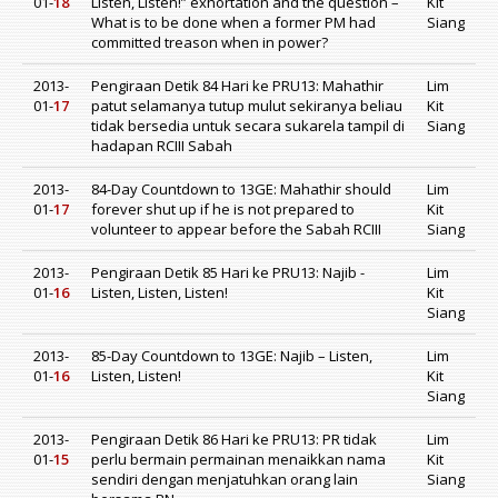
01-
18
Listen, Listen!” exhortation and the question –
Kit
What is to be done when a former PM had
Siang
committed treason when in power?
2013-
Pengiraan Detik 84 Hari ke PRU13: Mahathir
Lim
01-
17
patut selamanya tutup mulut sekiranya beliau
Kit
tidak bersedia untuk secara sukarela tampil di
Siang
hadapan RCIII Sabah
2013-
84-Day Countdown to 13GE: Mahathir should
Lim
01-
17
forever shut up if he is not prepared to
Kit
volunteer to appear before the Sabah RCIII
Siang
2013-
Pengiraan Detik 85 Hari ke PRU13: Najib -
Lim
01-
16
Listen, Listen, Listen!
Kit
Siang
2013-
85-Day Countdown to 13GE: Najib – Listen,
Lim
01-
16
Listen, Listen!
Kit
Siang
2013-
Pengiraan Detik 86 Hari ke PRU13: PR tidak
Lim
01-
15
perlu bermain permainan menaikkan nama
Kit
sendiri dengan menjatuhkan orang lain
Siang