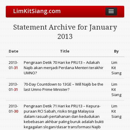
LimKitSiang.com
Biodata
Statement Archive for January
Blog
2013
Chinese Blog
Archive
Date
Title
By
Donate to DAP
2013-
Pengiraan Detik 70 Hari ke PRU13 – Adakah
Lim
01-
31
Najib akan menjadi Perdana Menteri terakhir
Kit
UMNO?
Siang
2013-
70-Day Countdown to 13GE – Will Najib be the
Lim
01-
31
last Umno Prime Minister?
Kit
Siang
2013-
Pengiraan Detik 71 Hari ke PRU13 – Kepura-
Lim
01-
30
puraan RCI Sabah, risiko tinggi Malaysia
Kit
dalam rasuah pertahanan dan kedudukan
Siang
kebebasan akhbar paling buruk adalah bukti
kegagalan slogan/dasar transformasi Najib