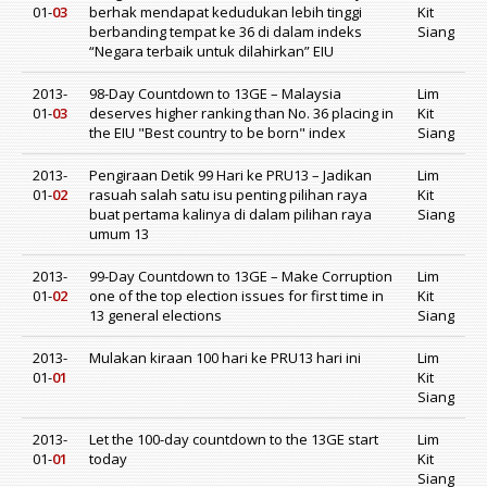
01-
03
berhak mendapat kedudukan lebih tinggi
Kit
berbanding tempat ke 36 di dalam indeks
Siang
“Negara terbaik untuk dilahirkan” EIU
2013-
98-Day Countdown to 13GE – Malaysia
Lim
01-
03
deserves higher ranking than No. 36 placing in
Kit
the EIU "Best country to be born" index
Siang
2013-
Pengiraan Detik 99 Hari ke PRU13 – Jadikan
Lim
01-
02
rasuah salah satu isu penting pilihan raya
Kit
buat pertama kalinya di dalam pilihan raya
Siang
umum 13
2013-
99-Day Countdown to 13GE – Make Corruption
Lim
01-
02
one of the top election issues for first time in
Kit
13 general elections
Siang
2013-
Mulakan kiraan 100 hari ke PRU13 hari ini
Lim
01-
01
Kit
Siang
2013-
Let the 100-day countdown to the 13GE start
Lim
01-
01
today
Kit
Siang