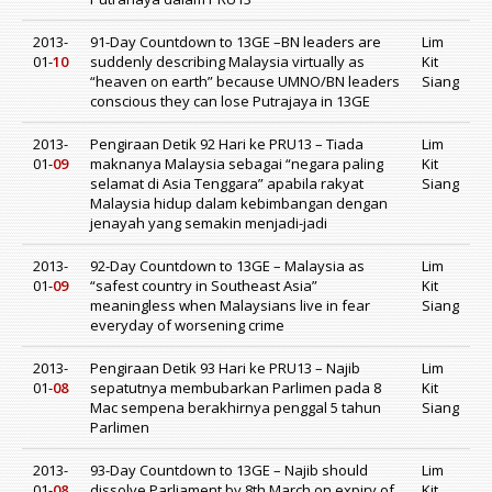
2013-
91-Day Countdown to 13GE –BN leaders are
Lim
01-
10
suddenly describing Malaysia virtually as
Kit
“heaven on earth” because UMNO/BN leaders
Siang
conscious they can lose Putrajaya in 13GE
2013-
Pengiraan Detik 92 Hari ke PRU13 – Tiada
Lim
01-
09
maknanya Malaysia sebagai “negara paling
Kit
selamat di Asia Tenggara” apabila rakyat
Siang
Malaysia hidup dalam kebimbangan dengan
jenayah yang semakin menjadi-jadi
2013-
92-Day Countdown to 13GE – Malaysia as
Lim
01-
09
“safest country in Southeast Asia”
Kit
meaningless when Malaysians live in fear
Siang
everyday of worsening crime
2013-
Pengiraan Detik 93 Hari ke PRU13 – Najib
Lim
01-
08
sepatutnya membubarkan Parlimen pada 8
Kit
Mac sempena berakhirnya penggal 5 tahun
Siang
Parlimen
2013-
93-Day Countdown to 13GE – Najib should
Lim
01-
08
dissolve Parliament by 8th March on expiry of
Kit