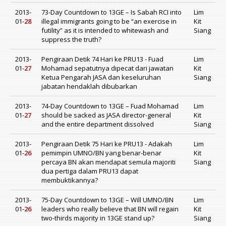
2013-
73-Day Countdown to 13GE – Is Sabah RCI into
Lim
01-
28
illegal immigrants going to be “an exercise in
Kit
futility” as it is intended to whitewash and
Siang
suppress the truth?
2013-
Pengiraan Detik 74 Hari ke PRU13 - Fuad
Lim
01-
27
Mohamad sepatutnya dipecat dari jawatan
Kit
Ketua Pengarah JASA dan keseluruhan
Siang
jabatan hendaklah dibubarkan
2013-
74-Day Countdown to 13GE – Fuad Mohamad
Lim
01-
27
should be sacked as JASA director-general
Kit
and the entire department dissolved
Siang
2013-
Pengiraan Detik 75 Hari ke PRU13 - Adakah
Lim
01-
26
pemimpin UMNO/BN yang benar-benar
Kit
percaya BN akan mendapat semula majoriti
Siang
dua pertiga dalam PRU13 dapat
membuktikannya?
2013-
75-Day Countdown to 13GE – Will UMNO/BN
Lim
01-
26
leaders who really believe that BN will regain
Kit
two-thirds majority in 13GE stand up?
Siang