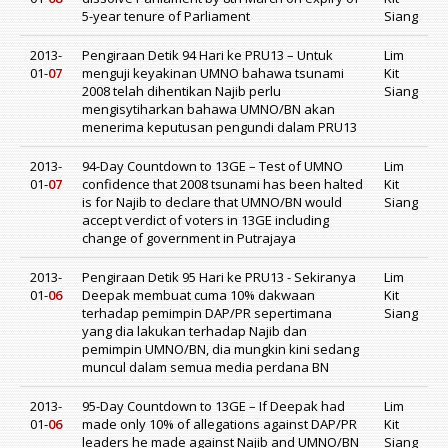
5-year tenure of Parliament
Siang
2013-
Pengiraan Detik 94 Hari ke PRU13 – Untuk
Lim
01-
07
menguji keyakinan UMNO bahawa tsunami
Kit
2008 telah dihentikan Najib perlu
Siang
mengisytiharkan bahawa UMNO/BN akan
menerima keputusan pengundi dalam PRU13
2013-
94-Day Countdown to 13GE – Test of UMNO
Lim
01-
07
confidence that 2008 tsunami has been halted
Kit
is for Najib to declare that UMNO/BN would
Siang
accept verdict of voters in 13GE including
change of government in Putrajaya
2013-
Pengiraan Detik 95 Hari ke PRU13 - Sekiranya
Lim
01-
06
Deepak membuat cuma 10% dakwaan
Kit
terhadap pemimpin DAP/PR sepertimana
Siang
yang dia lakukan terhadap Najib dan
pemimpin UMNO/BN, dia mungkin kini sedang
muncul dalam semua media perdana BN
2013-
95-Day Countdown to 13GE – If Deepak had
Lim
01-
06
made only 10% of allegations against DAP/PR
Kit
leaders he made against Najib and UMNO/BN
Siang