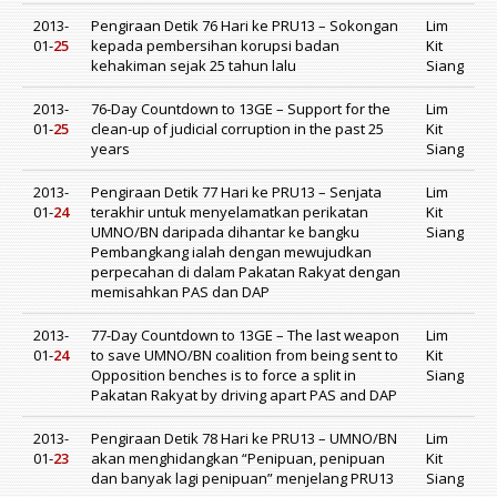
2013-
Pengiraan Detik 76 Hari ke PRU13 – Sokongan
Lim
01-
25
kepada pembersihan korupsi badan
Kit
kehakiman sejak 25 tahun lalu
Siang
2013-
76-Day Countdown to 13GE – Support for the
Lim
01-
25
clean-up of judicial corruption in the past 25
Kit
years
Siang
2013-
Pengiraan Detik 77 Hari ke PRU13 – Senjata
Lim
01-
24
terakhir untuk menyelamatkan perikatan
Kit
UMNO/BN daripada dihantar ke bangku
Siang
Pembangkang ialah dengan mewujudkan
perpecahan di dalam Pakatan Rakyat dengan
memisahkan PAS dan DAP
2013-
77-Day Countdown to 13GE – The last weapon
Lim
01-
24
to save UMNO/BN coalition from being sent to
Kit
Opposition benches is to force a split in
Siang
Pakatan Rakyat by driving apart PAS and DAP
2013-
Pengiraan Detik 78 Hari ke PRU13 – UMNO/BN
Lim
01-
23
akan menghidangkan “Penipuan, penipuan
Kit
dan banyak lagi penipuan” menjelang PRU13
Siang