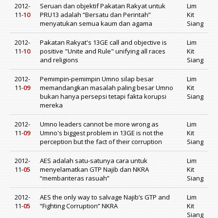
2012-
Seruan dan objektif Pakatan Rakyat untuk
Lim
11-
10
PRU13 adalah “Bersatu dan Perintah”
Kit
menyatukan semua kaum dan agama
Siang
2012-
Pakatan Rakyat's 13GE call and objective is
Lim
11-
10
positive "Unite and Rule" unifying all races
Kit
and religions
Siang
2012-
Pemimpin-pemimpin Umno silap besar
Lim
11-
09
memandangkan masalah paling besar Umno
Kit
bukan hanya persepsi tetapi fakta korupsi
Siang
mereka
2012-
Umno leaders cannot be more wrong as
Lim
11-
09
Umno's biggest problem in 13GE is not the
Kit
perception but the fact of their corruption
Siang
2012-
AES adalah satu-satunya cara untuk
Lim
11-
05
menyelamatkan GTP Najib dan NKRA
Kit
“membanteras rasuah”
Siang
2012-
AES the only way to salvage Najib’s GTP and
Lim
11-
05
“Fighting Corruption” NKRA
Kit
Siang