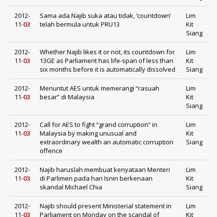
2012-
Sama ada Najib suka atau tidak, ‘countdown’
Lim
11-
03
telah bermula untuk PRU13
Kit
Siang
2012-
Whether Najib likes it or not, its countdown for
Lim
11-
03
13GE as Parliament has life-span of less than
Kit
six months before it is automatically dissolved
Siang
2012-
Menuntut AES untuk memerangi “rasuah
Lim
11-
03
besar” di Malaysia
Kit
Siang
2012-
Call for AES to fight “grand corruption” in
Lim
11-
03
Malaysia by making unusual and
Kit
extraordinary wealth an automatic corruption
Siang
offence
2012-
Najib haruslah membuat kenyataan Menteri
Lim
11-
03
di Parlimen pada hari Isnin berkenaan
Kit
skandal Michael Chia
Siang
2012-
Najib should present Ministerial statement in
Lim
11-
03
Parliament on Monday on the scandal of
Kit