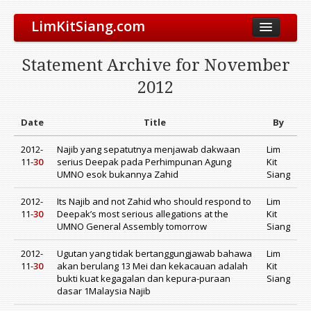
LimKitSiang.com
Biodata
Statement Archive for November
Blog
2012
Chinese Blog
Archive
Date
Title
By
Donate to DAP
2012-
Najib yang sepatutnya menjawab dakwaan
Lim
11-
30
serius Deepak pada Perhimpunan Agung
Kit
UMNO esok bukannya Zahid
Siang
2012-
Its Najib and not Zahid who should respond to
Lim
11-
30
Deepak’s most serious allegations at the
Kit
UMNO General Assembly tomorrow
Siang
2012-
Ugutan yang tidak bertanggungjawab bahawa
Lim
11-
30
akan berulang 13 Mei dan kekacauan adalah
Kit
bukti kuat kegagalan dan kepura-puraan
Siang
dasar 1Malaysia Najib