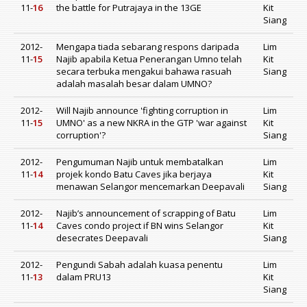
11-
16
the battle for Putrajaya in the 13GE
Kit
Siang
2012-
Mengapa tiada sebarang respons daripada
Lim
11-
15
Najib apabila Ketua Penerangan Umno telah
Kit
secara terbuka mengakui bahawa rasuah
Siang
adalah masalah besar dalam UMNO?
2012-
Will Najib announce 'fighting corruption in
Lim
11-
15
UMNO' as a new NKRA in the GTP 'war against
Kit
corruption'?
Siang
2012-
Pengumuman Najib untuk membatalkan
Lim
11-
14
projek kondo Batu Caves jika berjaya
Kit
menawan Selangor mencemarkan Deepavali
Siang
2012-
Najib’s announcement of scrapping of Batu
Lim
11-
14
Caves condo project if BN wins Selangor
Kit
desecrates Deepavali
Siang
2012-
Pengundi Sabah adalah kuasa penentu
Lim
11-
13
dalam PRU13
Kit
Siang