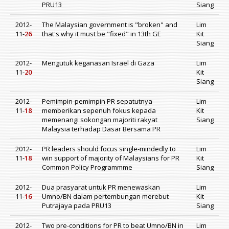
PRU13
Siang
2012-
The Malaysian government is "broken" and
Lim
11-
26
that's why it must be "fixed" in 13th GE
Kit
Siang
2012-
Mengutuk keganasan Israel di Gaza
Lim
11-
20
Kit
Siang
2012-
Pemimpin-pemimpin PR sepatutnya
Lim
11-
18
memberikan sepenuh fokus kepada
Kit
memenangi sokongan majoriti rakyat
Siang
Malaysia terhadap Dasar Bersama PR
2012-
PR leaders should focus single-mindedly to
Lim
11-
18
win support of majority of Malaysians for PR
Kit
Common Policy Programmme
Siang
2012-
Dua prasyarat untuk PR menewaskan
Lim
11-
16
Umno/BN dalam pertembungan merebut
Kit
Putrajaya pada PRU13
Siang
2012-
Two pre-conditions for PR to beat Umno/BN in
Lim