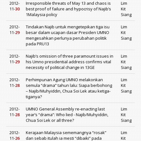
2012-
Irresponsible threats of May 13 and chaos is
Lim
11-
30
best proof of failure and hypocrisy of Najib’s
Kit
1Malaysia policy
Siang
2012-
Tindakan Najib untuk mengetepikan tiga isu
Lim
11-
29
besar dalam ucapan dasar Presiden UMNO
Kit
mengesahkan perlunya perubahan politik
Siang
pada PRU13
2012-
Najib’s omission of three paramount issues in
Lim
11-
29
his Umno presidential address confirms vital
Kit
necessity of political change in 13GE
Siang
2012-
Perhimpunan Agung UMNO melakonkan
Lim
11-
28
semula “drama” tahun lalu: Siapa berbohong
Kit
– Najib/Muhyiddin, Chua Soi Lek atau ketiga-
Siang
tiganya?
2012-
UMNO General Assembly re-enacting last
Lim
11-
28
year’s “drama”: Who lied - Najib/Muhyiddin,
Kit
Chua Soi Lek or all three?
Siang
2012-
Kerajaan Malaysia sememangnya “rosak”
Lim
11-
26
dan sebab itulah ia mesti “dibaiki” pada
Kit