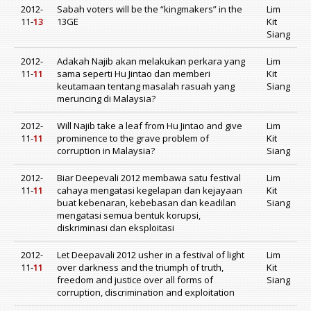
2012-
Sabah voters will be the “kingmakers” in the
Lim
11-
13
13GE
Kit
Siang
2012-
Adakah Najib akan melakukan perkara yang
Lim
11-
11
sama seperti Hu Jintao dan memberi
Kit
keutamaan tentang masalah rasuah yang
Siang
meruncing di Malaysia?
2012-
Will Najib take a leaf from Hu Jintao and give
Lim
11-
11
prominence to the grave problem of
Kit
corruption in Malaysia?
Siang
2012-
Biar Deepevali 2012 membawa satu festival
Lim
11-
11
cahaya mengatasi kegelapan dan kejayaan
Kit
buat kebenaran, kebebasan dan keadilan
Siang
mengatasi semua bentuk korupsi,
diskriminasi dan eksploitasi
2012-
Let Deepavali 2012 usher in a festival of light
Lim
11-
11
over darkness and the triumph of truth,
Kit
freedom and justice over all forms of
Siang
corruption, discrimination and exploitation